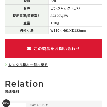
映像
BNC
音声
ピンジャック（L/R）
使用電源/消費電力
AC100V/2W
重量
1.1kg
外形寸法
W110×H61×D122mm
この製品をお問い合わせ
レンタル機材一覧へ戻る
Relation
関連機材
NEW
BNC1入力6分配