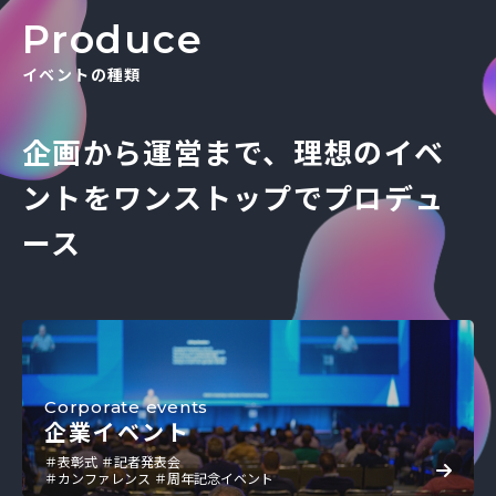
Produce
イベントの種類
企画から運営まで、
理想のイベ
ントを
ワンストップでプロデュ
ース
Corporate events
企業イベント
＃表彰式 ＃記者発表会
＃カンファレンス ＃周年記念イベント