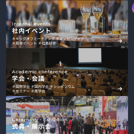
Internal events
社内イベント
＃キックオフミーティング ＃インセンティブ
＃周年イベント ＃社員研修
Academic conference
学会・会議
＃国際学会 ＃国内学会 ＃シンポジウム
＃セミナー ＃医学会
Ceremony・Exhibition
式典・展示会