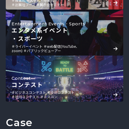
＃授賞式 ＃入学式・卒業式
＃出展社ブース ＃展示会セミナー
Entertainment Events・Sports
エンタメ系イベント
・スポーツ
＃ライバーイベント ＃web配信(YouTube、
zoom) ＃パブリックビューアー
Contest
コンテスト
＃ビジネスコンテスト ＃技術コンテスト
＃社内コンテスト ＃ミスコン
Case