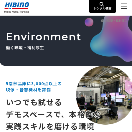
レンタル機材
働く環境・福利厚⽣
Environment
働く環境・福利厚⽣
5階部品庫に3,000点以上の
映像・音響機材を常備
いつでも試せる
デモスペースで、
本格的な
実践スキルを磨ける環境