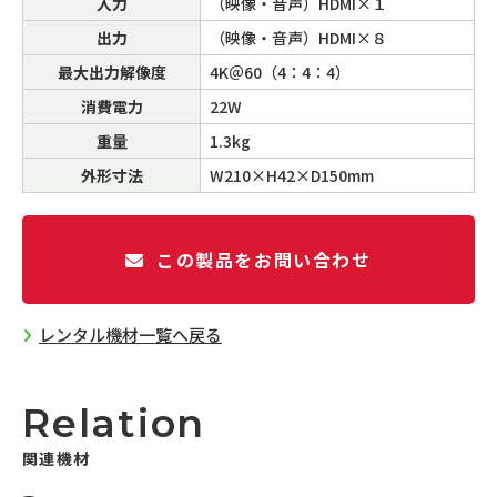
入力
（映像・音声）HDMI×１
出力
（映像・音声）HDMI×８
最大出力解像度
4K＠60（4：4：4）
消費電力
22W
重量
1.3kg
外形寸法
W210×H42×D150mm
この製品をお問い合わせ
レンタル機材一覧へ戻る
Relation
関連機材