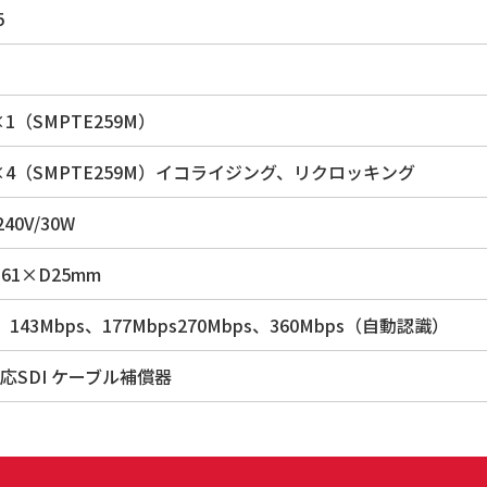
5
×1（SMPTE259M）
I×4（SMPTE259M）イコライジング、リクロッキング
240V/30W
H61×D25mm
s、143Mbps、177Mbps270Mbps、360Mbps（自動認識）
対応SDI ケーブル補償器