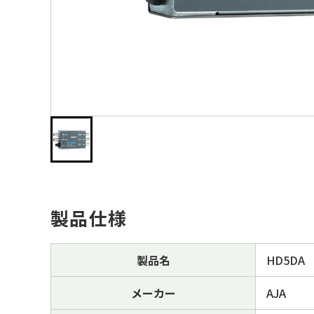
製品仕様
製品名
HD5DA
メーカー
AJA