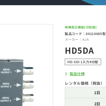
映像周辺機器
[分配器]
製品コード：04210005
型
メーカー：AJA
HD5DA
HD-SDI 1入力4分配
製品仕様
レンタル価格（税抜）
1日
2日