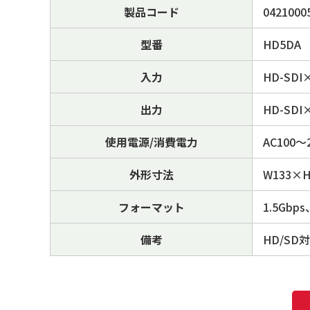
製品コード
0421000
型番
HD5DA
入力
HD-SDI
出力
HD-SD
使用電源/消費電力
AC100～
外形寸法
W133×
フォーマット
1.5Gbp
備考
HD/SD