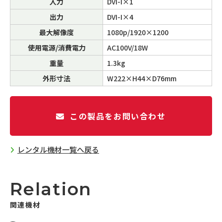
入力
DVI-I×1
出力
DVI-I×4
最大解像度
1080p/1920×1200
使用電源/消費電力
AC100V/18W
重量
1.3kg
外形寸法
W222×H44×D76mm
この製品をお問い合わせ
レンタル機材一覧へ戻る
Relation
関連機材