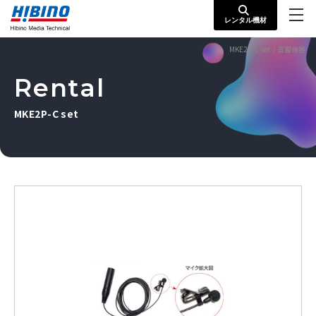
レンタル機材
MKE2P-C set｜音響機器
Rental
MKE2P-C set