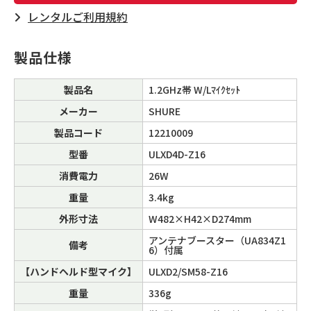
レンタルご利⽤規約
製品仕様
製品名
1.2GHz帯 W/Lﾏｲｸｾｯﾄ
メーカー
SHURE
製品コード
12210009
型番
ULXD4D-Z16
消費電力
26W
重量
3.4kg
外形寸法
W482×H42×D274mm
アンテナブースター（UA834Z1
備考
6）付属
【ハンドヘルド型マイク】
ULXD2/SM58-Z16
重量
336g