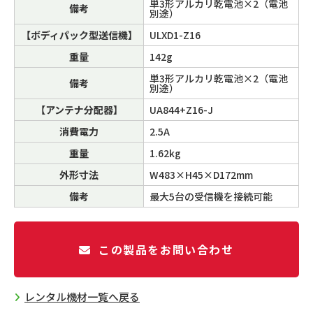
単3形アルカリ乾電池×2（電池
備考
別途）
【ボディパック型送信機】
ULXD1-Z16
重量
142g
単3形アルカリ乾電池×2（電池
備考
別途）
【アンテナ分配器】
UA844+Z16-J
消費電力
2.5A
重量
1.62kg
外形寸法
W483×H45×D172mm
備考
最大5台の受信機を接続可能
この製品をお問い合わせ
レンタル機材一覧へ戻る