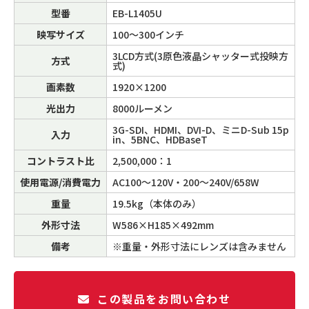
型番
EB-L1405U
映写サイズ
100～300インチ
3LCD方式(3原色液晶シャッター式投映方
方式
式)
画素数
1920×1200
光出力
8000ルーメン
3G-SDI、HDMI、DVI-D、ミニD-Sub 15p
入力
in、5BNC、HDBaseT
コントラスト比
2,500,000：1
使用電源/消費電力
AC100～120V・200～240V/658W
重量
19.5kg（本体のみ）
外形寸法
W586×H185×492mm
備考
※重量・外形寸法にレンズは含みません
この製品をお問い合わせ