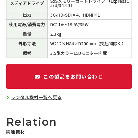
SxSメモリーカードドライブ （ExpressC
メディアドライブ
ard/34×1）
出力
3G/HD-SDI×4、HDMI×1
使用電源/消費電力
DC11V～19.5V/35W
重量
2.3kg
外形寸法
W212×H84×D200mm（突起物除く）
備考
3.5型カラーLCDモニター内蔵
この製品をお問い合わせ
レンタル機材一覧へ戻る
Relation
関連機材