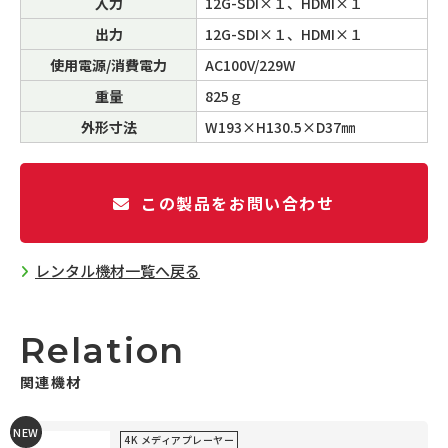
入力
12G-SDI×１、HDMI×１
出力
12G-SDI×１、HDMI×１
使用電源/消費電力
AC100V/229W
重量
825ｇ
外形寸法
W193×H130.5×D37㎜
この製品をお問い合わせ
レンタル機材一覧へ戻る
Relation
関連機材
NEW
4K メディアプレーヤー