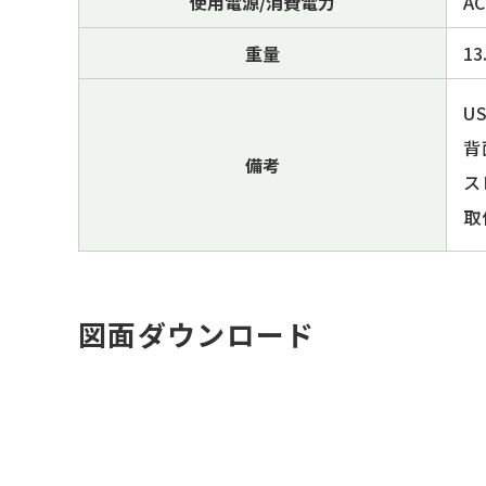
使用電源/消費電力
AC
重量
13
U
背
備考
ス
取
図⾯ダウンロード