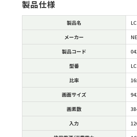
製品仕様
製品名
LC
メーカー
N
製品コード
04
型番
LC
比率
16
画面サイズ
9
画素数
38
入力
1