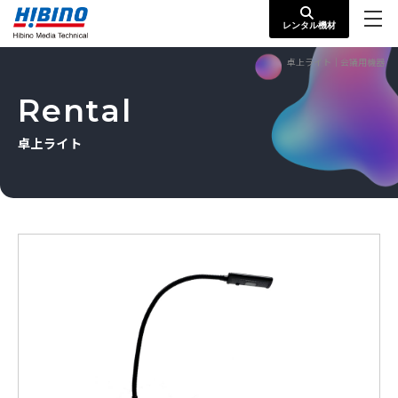
レンタル機材
卓上ライト｜会議用機器
Rental
卓上ライト