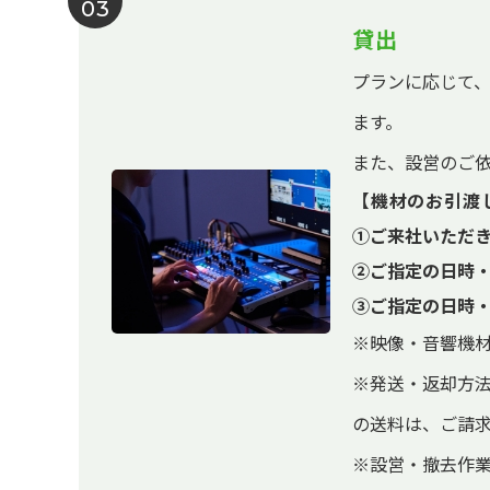
03
貸出
プランに応じて
ます。
また、設営のご
【機材のお引渡
①ご来社いただ
②ご指定の日時
③ご指定の日時
※映像・音響機
※発送・返却方
の送料は、ご請
※設営・撤去作