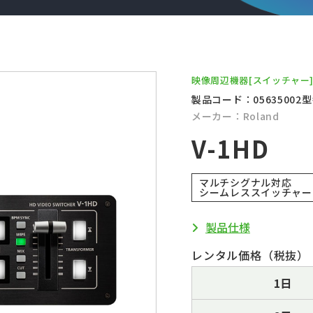
映像周辺機器
[スイッチャー
製品コード：05635002
型
メーカー：Roland
V-1HD
マルチシグナル対応
シームレススイッチャー
製品仕様
レンタル価格（税抜）
1日