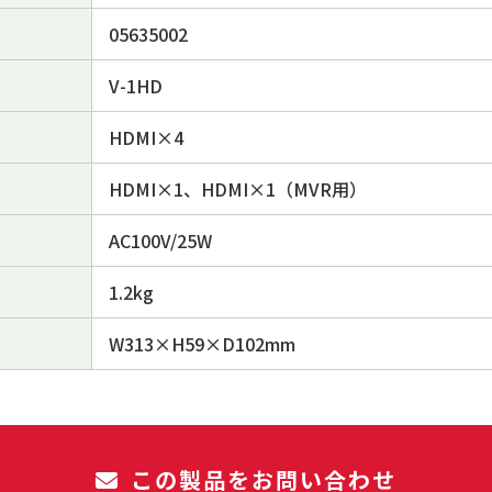
05635002
V-1HD
HDMI×4
HDMI×1、HDMI×1（MVR用）
AC100V/25W
1.2kg
W313×H59×D102mm
この製品をお問い合わせ