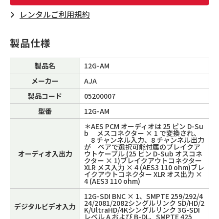
レンタルご利⽤規約
製品仕様
製品名
12G-AM
メーカー
AJA
製品コード
05200007
型番
12G-AM
＊AES PCM オーディオは 25 ピン D-Su
b メスコネクター × 1 で変換され、
8 チャンネル入力、8 チャンネル出力
が ペアで選択可能付属のブレイクア
オーディオ入出力
ウトケーブル (25 ピン D-Sub オスコネ
クター × 1)ブレイクアウトコネクター
XLR メス入力 × 4 (AES3 110 ohm)ブレ
イクアウトコネクター XLR オス出力 ×
4 (AES3 110 ohm)
12G-SDI BNC × 1、SMPTE 259/292/4
24/2081/2082シングルリンク SD/HD/2
デジタルビデオ入力
K/UltraHD/4Kシングルリンク 3G-SDI
レベル A および B-DL、SMPTE 425