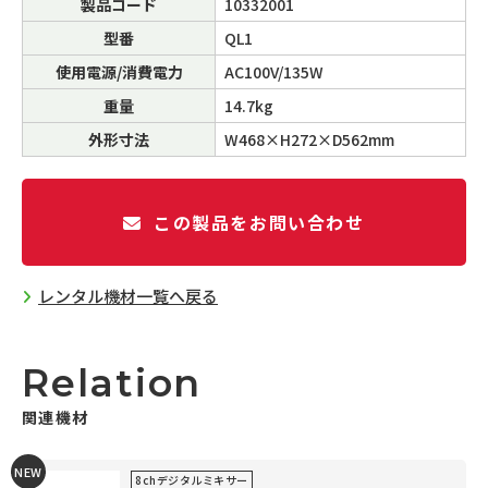
製品コード
10332001
型番
QL1
使用電源/消費電力
AC100V/135W
重量
14.7kg
外形寸法
W468×H272×D562mm
この製品をお問い合わせ
レンタル機材一覧へ戻る
Relation
関連機材
NEW
8chデジタルミキサー