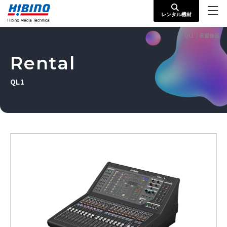
レンタル機材
QL1｜音響機器
Rental
QL1