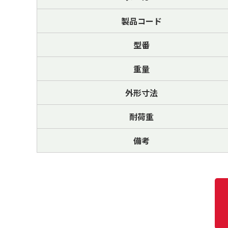
製品コード
型番
重量
外形寸法
耐荷重
備考