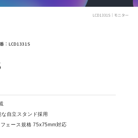
LCD1331S｜モニター
番：LCD1331S
S
載
能な自立スタンド採用
フェース規格 75x75mm対応