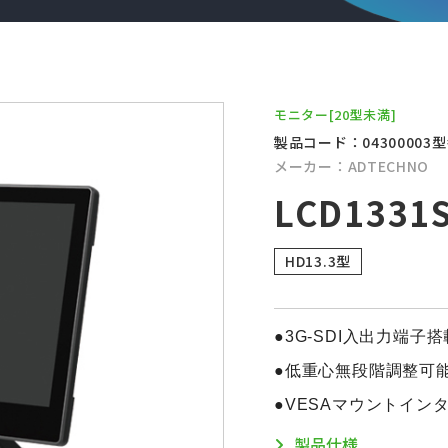
モニター
[20型未満]
製品コード：04300003
型
メーカー：ADTECHNO
LCD1331
HD13.3型
●3G-SDI入出力端子搭
●低重心無段階調整可
●VESAマウントインタ
製品仕様