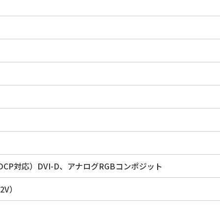
（HDCP対応）DVI-D、アナログRGBコンポジット
12V）