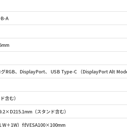
DB-A
.5mm
GB、DisplayPort、 USB Type-C （DisplayPort Alt Mo
ンド含む）
89.2×D215.1mm（スタンド含む）
＋1W）付VESA100×100mm