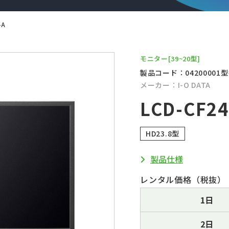
-A
モニター
[39~20型]
製品コード：04200001
型
メーカー：I-O DATA
LCD-CF2
HD23.8型
製品仕様
レンタル価格（税抜）
1日
2日