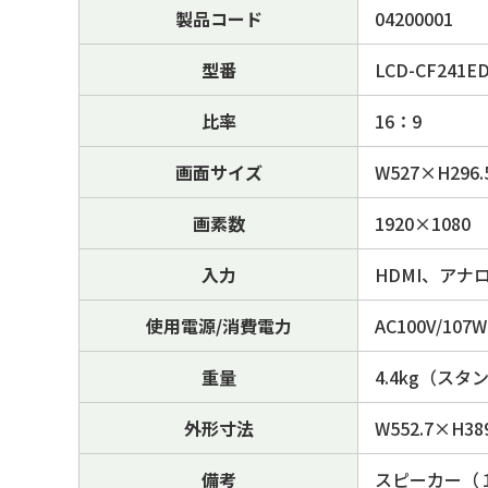
製品コード
04200001
型番
LCD-CF241E
比率
16：9
画面サイズ
W527×H296
画素数
1920×1080
入力
HDMI、アナログR
使用電源/消費電力
AC100V/107W
重量
4.4kg（スタ
外形寸法
W552.7×H3
備考
スピーカー（１W