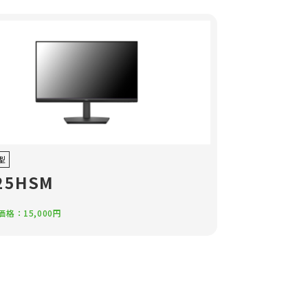
8型
25HSM
格：15,000円