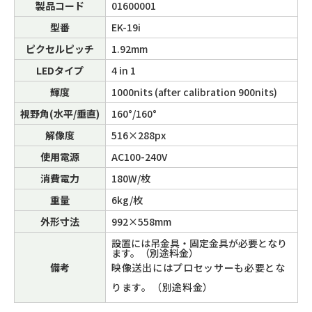
製品コード
01600001
型番
EK-19i
ピクセルピッチ
1.92mm
LEDタイプ
4 in 1
輝度
1000nits (after calibration 900nits)
視野角(水平/垂直)
160°/160°
解像度
516×288px
使用電源
AC100-240V
消費電力
180W/枚
重量
6kg/枚
外形寸法
992×558mm
設置には吊金具・固定金具が必要となり
ます。（別途料金）
備考
映像送出にはプロセッサーも必要とな
ります。（別途料金）