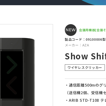
NEW
会議用機器
[会議そ
製品コード：09100006
型
メーカー：AZA
Show Shi
ワイヤレスクリッカー
・通信距離500mの
（送信機2個、受信機
・ARIB STD-T108