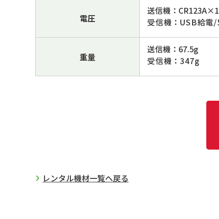
送信機：CR123A×1
電圧
受信機：USB給電/
送信機：67.5g
重量
受信機：347g
レンタル機材一覧へ戻る