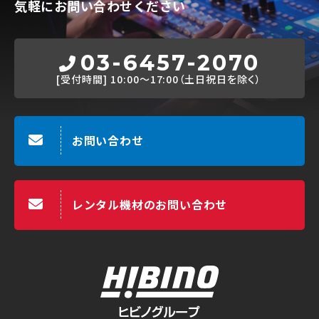
気軽にお問い合わせください
03-6457-2070
[受付時間]
10:00～17:00（土日祝日を除く）
お問い合わせ
レンタル機材のお問い合わせ