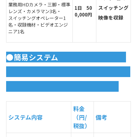
業務用HDカメラ・三脚・標準
スイッチング
1日 50
レンズ・カメラマン3名・
0,000円
映像を収録
スイッチングオペレーター1
名・収録機材・ビデオエンジ
ニア1名
●簡易システム
あああああああああ
あああｲああああああああああああ
料金
システム内容
（円/
備考
税抜）