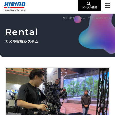
レンタル機材
カメラ収録システム｜カメラ収録システム
Rental
カメラ収録システム