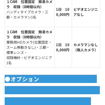
１CAM 位置固定 簡易カメ
ラ 収録（8時間以内）
1日 10
ビデオエンジニ
ハンディタイプカメラ・三
0,000円
アなし
脚・カメラマン1名
１CAM 位置固定 簡易カメ
ラ 収録（8時間以内）
業務用HDカメラ(位置固定・
1日 10
カメラマンなし
ズーム等動きなし)・三脚・
0,000円
（無人カメラ）
標準レンズ・
収録機材・ビデオエンジニア
1名
●オプション
ああああああああああ
あああああああああああああｲあああ
あああああああああ