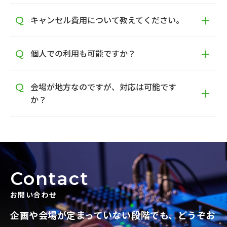
キャンセル費用について教えてください。
個人での利用も可能ですか？
会場が地方なのですが、対応は可能です
か？
Contact
お問い合わせ
企画や会場が定まっていない段階でも、
どうぞお